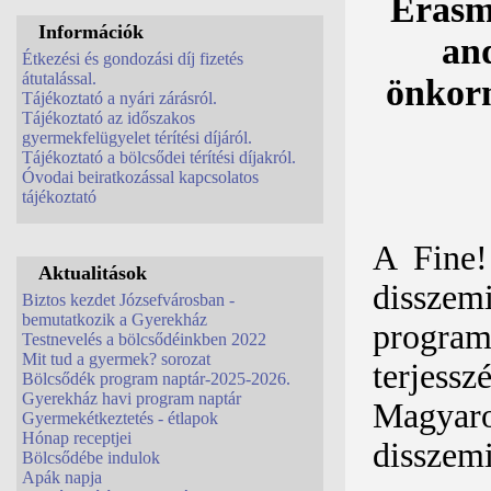
Erasm
Információk
and
Étkezési és gondozási díj fizetés
átutalással.
önkor
Tájékoztató a nyári zárásról.
Tájékoztató az időszakos
gyermekfelügyelet térítési díjáról.
Tájékoztató a bölcsődei térítési díjakról.
Óvodai beiratkozással kapcsolatos
tájékoztató
A Fine!
Aktualitások
disszem
Biztos kezdet Józsefvárosban -
bemutatkozik a Gyerekház
program
Testnevelés a bölcsődéinkben 2022
Mit tud a gyermek? sorozat
terjess
Bölcsődék program naptár-2025-2026.
Gyerekház havi program naptár
Magyaro
Gyermekétkeztetés - étlapok
Hónap receptjei
disszemi
Bölcsődébe indulok
Apák napja