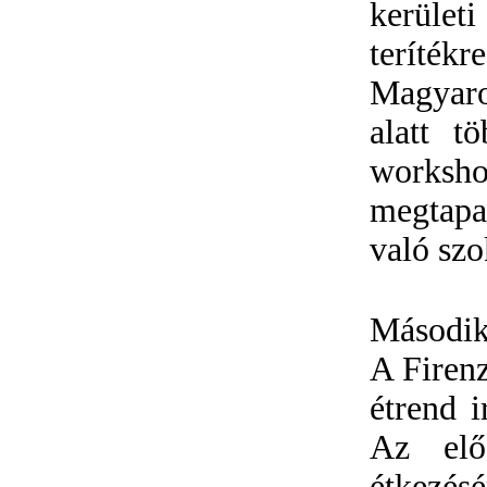
kerület
teríték
Magyaror
alatt t
workshop
megtapas
való szo
Második 
A Firenz
étrend i
Az elő
étkezés