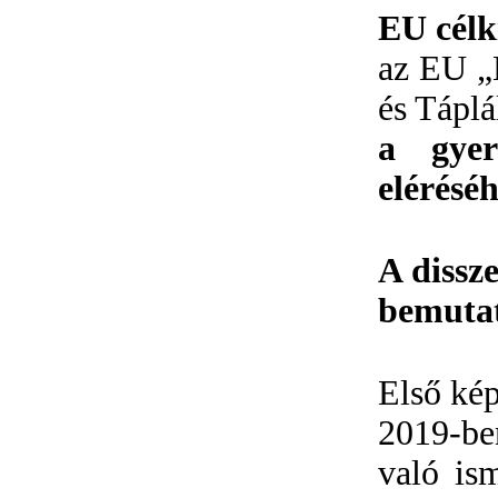
EU célk
az EU „
és Tápl
a gyer
eléréséh
A dissze
bemutat
Első kép
2019-ben
való is