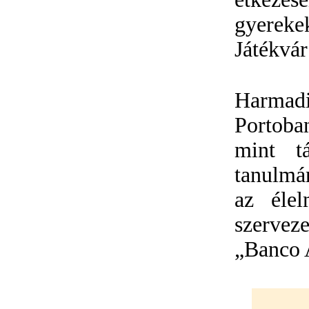
gyerekek
Játékvár
Harmadi
Portoban
mint t
tanulmán
az élel
szervez
„Banco 