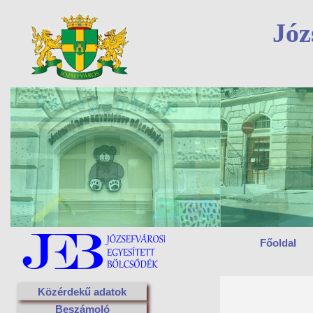
Józ
Főoldal
Közérdekű adatok
Beszámoló