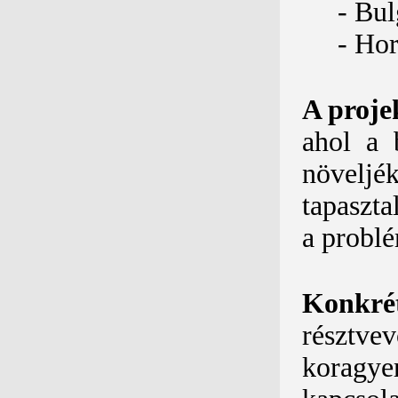
- Bul
- Hor
A proje
ahol a 
növeljé
tapaszta
a probl
Konkrét
résztvev
koragyer