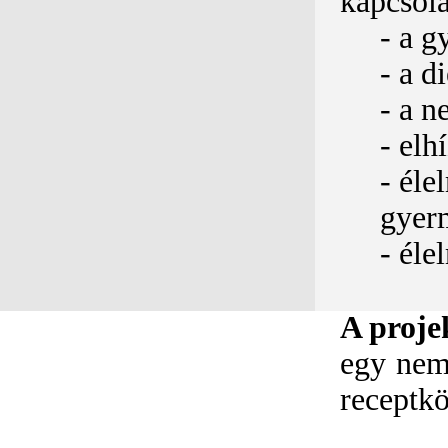
kapcsola
- a g
- a d
- a n
- elh
- éle
gyer
- éle
A proje
egy nemz
receptk